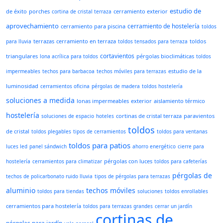
estudio de
de éxito
porches
cerramiento exterior
cortina de cristal terraza
aprovechamiento
cerramiento de hostelería
cerramiento para piscina
toldos
terrazas
cerramiento en terraza
toldos
para lluvia
toldos tensados para terraza
cortavientos
triangulares
pérgolas bioclimáticas
lona acrílica para toldos
toldos
estudio de la
impermeables
techos para barbacoa
techos móviles para terrazas
luminosidad
cerramientos oficina
pérgolas de madera
toldos hostelería
soluciones a medida
lonas impermeables
exterior
aislamiento térmico
hostelería
cortinas de cristal terraza
paravientos
soluciones de espacio
hoteles
toldos
de cristal
toldos plegables
tipos de cerramientos
toldos para ventanas
toldos para patios
luces led
panel sándwich
ahorro energético
cierre para
pérgolas con luces
hostelería
cerramientos para climatizar
toldos para cafeterías
pérgolas de
techos de policarbonato ruido lluvia
tipos de pérgolas para terrazas
aluminio
techos móviles
toldos para tiendas
soluciones
toldos enrollables
cerramientos para hostelería
toldos para terrazas grandes
cerrar un jardín
cortinas de