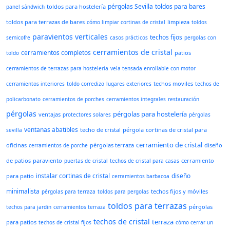
pérgolas Sevilla
toldos para bares
toldos para hostelería
panel sándwich
toldos para terrazas de bares
limpieza
cómo limpiar cortinas de cristal
toldos
paravientos verticales
techos fijos
semicofre
casos prácticos
pergolas con
cerramientos de cristal
cerramientos completos
patios
toldo
cerramientos de terrazas para hosteleria
vela tensada enrollable con motor
techos moviles
cerramientos interiores
toldo corredizo
lugares exteriores
techos de
policarbonato
cerramientos de porches
cerramientos integrales
restauración
pérgolas
pérgolas para hostelería
ventajas
protectores solares
pérgolas
ventanas abatibles
techo de cristal
pérgola
cortinas de cristal para
sevilla
cerramiento de cristal
oficinas
pérgolas terraza
diseño
cerramientos de porche
de patios
paraviento
cerramiento
puertas de cristal
techos de cristal para casas
instalar cortinas de cristal
diseño
para patio
cerramientos barbacoa
minimalista
techos fijos y móviles
pérgolas para terraza
toldos para pergolas
toldos para terrazas
pérgolas
techos para jardin
cerramientos terraza
techos de cristal
terraza
para patios
techos de cristal fijos
cómo cerrar un