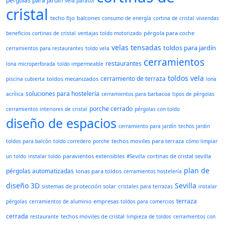
pérgolas para jardín
vela parasol
cristal
techo fijo
balcones
consumo de energía
cortina de cristal
viviendas
pérgola para coche
beneficios cortinas de cristal
ventajas toldo motorizado
velas tensadas
toldos para jardín
cerramientos para restaurantes
toldo vela
cerramientos
restaurantes
lona microperforada
toldo impermeable
toldos vela
cerramiento de terraza
toldos mecanizados
piscina cubierta
lona
soluciones para hostelería
acrílica
cerramientos para barbacoa
tipos de pérgolas
porche cerrado
cerramientos interiores de cristal
pérgolas con toldo
diseño de espacios
cerramiento para jardín
techos jardin
techos moviles para terraza
toldos para balcón
toldo corredero
porche
cómo limpiar
paravientos extensibles
cortinas de cristal sevilla
un toldo
instalar toldo
#Sevilla
plan de
pérgolas automatizadas
lonas para toldos
cerramientos hostelería
diseño 3D
Sevilla
sistemas de protección solar
cristales para terrazas
instalar
terraza
empresas
pérgolas
cerramientos de aluminio
toldos para comercios
cerrada
techos moviles de cristal
restaurante
limpieza de toldos
cerramientos con